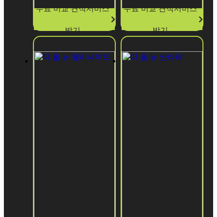
무료 비교 견적서비스
무료 비교 견적서비스
받기
받기
더 뉴 카니발
더 뉴 쏘렌토
HEV
HEV
더 뉴 카니발 HEV
더 뉴 쏘렌토 HEV
2026년형 1.6T
2026년형 가솔린
1.6T HEV 2WD
프레스티지
5인승 프레스티지
선납
226,250
선납
금
223,670
원
30%
금
원
30%
보증
469,370
보증
금
423,830
원
30%
금