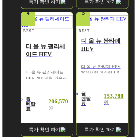
특가 확인 하기
특가 확인 하기
4
5
BEST
BEST
디 올 뉴 싼타페
디 올 뉴 팰리세
HEV
이드 HEV
디 올 뉴 싼타페 HEV
디 올 뉴 팰리세이드
2026년형 가솔린 1.6
HEV 2025년형 가솔린
터보 2WD 5인승
2.5 터보 7인승
익스클루시브
익스클루시브2WD
월
153,780
렌탈
월
206,570
원
료
렌탈
원
료
특가 확인 하기
특가 확인 하기