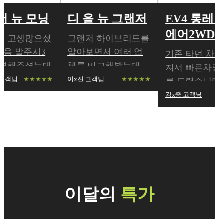
 모닝
디 올 뉴 그랜저
EV4 롱레인지
에어2WD
많으셨
그랜저 하이브리드를
주시3
알아보면서 여러 업
기존 타던 차량이 퍼
셨는데
체를 비교해봤는데,
져서 빠른차량 문의
도까지
카이지오토에서 가장
이x진 고객님
★★★★
★★★★★
를 드렸습니다 제 상
 블랙
만족스러운 조건을
황 이용거리 등을 고
김x중 고객님
★★★★★
하게
받아 계약했습니다.
려해서 전기차로 추
네..
상담도 친절했고 진
천을 받았고 계약하
행..
자마자 정말 차를 3..
이달의
특가