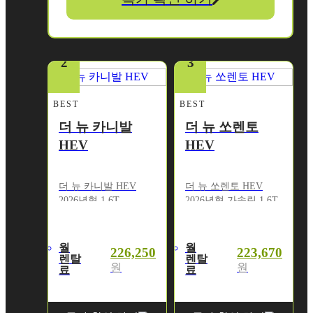
2
3
BEST
BEST
더 뉴 카니발
더 뉴 쏘렌토
HEV
HEV
더 뉴 카니발 HEV
더 뉴 쏘렌토 HEV
2026년형 1.6T
2026년형 가솔린 1.6T
프레스티지
HEV 2WD 5인승
프레스티지
월
월
226,250
223,670
렌탈
렌탈
원
원
료
료