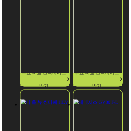
원
30%
530,200
무보
484,110
무보
증
원
증
원
무료 비교 견적서비스
무료 비교 견적서비스
받기
받기
디 올 뉴 팰리
디 올 뉴 싼타
세이드
페
디 올 뉴
디 올 뉴 싼타페
팰리세이드
2026년형 가솔린