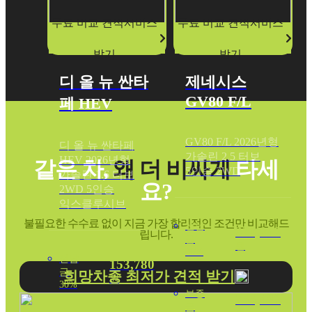
무료 비교 견적서비스
무료 비교 견적서비스
받기
받기
디 올 뉴 싼타
제네시스
GV80 F/L
페 HEV
GV80 F/L 2026년형
디 올 뉴 싼타페
가솔린 2.5 터보
HEV 2026년형
같은 차,
왜 더 비싸게
타세
5인승 2WD
가솔린 1.6 터보
요?
2WD 5인승
익스클루시브
불필요한 수수료 없이 지금 가장 합리적인 조건만 비교해드
선납
321,040
립니다.
금
원
30%
선납
153,780
금
희망차종 최저가 견적 받기
원
30%
보증
755,480
금